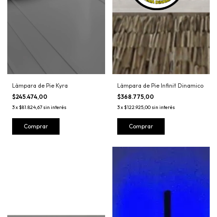
Lámpara de Pie Kyra
Lámpara de Pie Infinit Dinamico
$245.474,00
$368.775,00
3
x
$81.824,67
sin interés
3
x
$122.925,00
sin interés
Comprar
Comprar