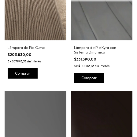
Lámpara de Pie Curve
Lámpara de Pie Kyra con
Sistema Dinamico
$203.830,00
$331.390,00
3
x
$67.943,33
sin interés
3
x
$110.463,33
sin interés
Comprar
Comprar