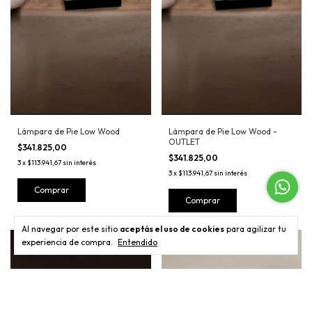
Lámpara de Pie Low Wood
Lámpara de Pie Low Wood -
OUTLET
$341.825,00
$341.825,00
3
x
$113.941,67
sin interés
3
x
$113.941,67
sin interés
Comprar
Comprar
Al navegar por este sitio
aceptás el uso de cookies
para agilizar tu
experiencia de compra.
Entendido