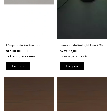
Lámpara de Pie Scialitica
Lampara de Pie Light Line RGB
$1.600.000,00
$239.163,00
3
x
$533.333,33
sin interés
3
x
$79.721,00
sin interés
Comprar
Comprar