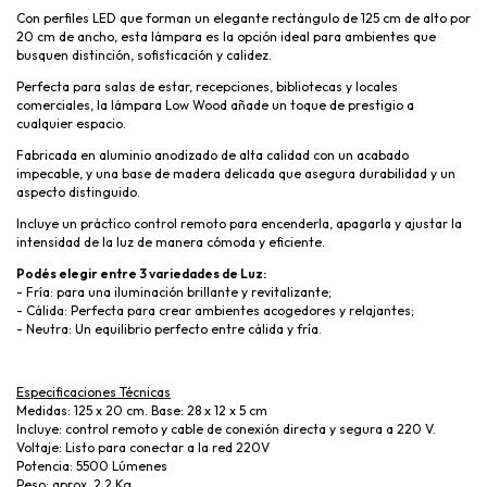
Con perfiles LED que forman un elegante rectángulo de 125 cm de alto por
20 cm de ancho, esta lámpara es la opción ideal para ambientes que
busquen distinción, sofisticación y calidez.
Perfecta para salas de estar, recepciones, bibliotecas y locales
comerciales, la lámpara Low Wood añade un toque de prestigio a
cualquier espacio.
Fabricada en aluminio anodizado de alta calidad con un acabado
impecable, y una base de madera delicada que asegura durabilidad y un
aspecto distinguido.
Incluye un práctico control remoto para encenderla, apagarla y ajustar la
intensidad de la luz de manera cómoda y eficiente.
Podés elegir entre 3 variedades de Luz:
- Fría: para una iluminación brillante y revitalizante;
- Cálida: Perfecta para crear ambientes acogedores y relajantes;
- Neutra: Un equilibrio perfecto entre cálida y fría.
Especificaciones Técnicas
Medidas: 125 x 20 cm. Base: 28 x 12 x 5 cm
Incluye: control remoto y cable de conexión directa y segura a 220 V.
Voltaje: Listo para conectar a la red 220V
Potencia: 5500 Lúmenes
Peso: aprox. 2,2 Kg