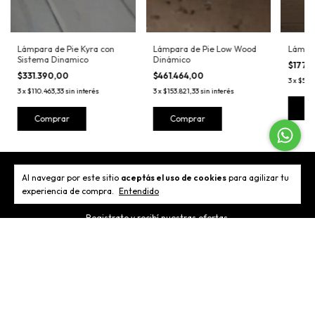
Lámpara de Pie Kyra con
Lámpara de Pie Low Wood
Lámpar
Sistema Dinamico
Dinámico
$177.1
$331.390,00
$461.464,00
3
x
$59.0
3
x
$110.463,33
sin interés
3
x
$153.821,33
sin interés
C
Comprar
Comprar
Al navegar por este sitio
aceptás el uso de cookies
para agilizar tu
Newsletter
experiencia de compra.
Entendido
Registrate y recibí nuestras ofertas.