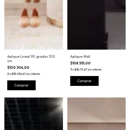
Aplique Lineal 90 grados 100
Aplique Wall
cm
$108.515,00
$100.304,00
3
x
$36.171,67
sin interés
3
x
$33.434,67
sin interés
Comprar
Comprar