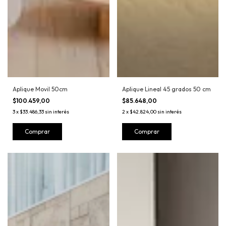
Aplique Movil 50cm
Aplique Lineal 45 grados 50 cm
$100.459,00
$85.648,00
3
x
$33.486,33
sin interés
2
x
$42.824,00
sin interés
Comprar
Comprar