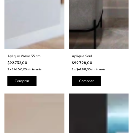
Aplique Wave 35 cm
Aplique Soul
$92.732,00
$99.798,00
2
x
$46.366,00
sin interés
2
x
$49.899,00
sin interés
Comprar
Comprar