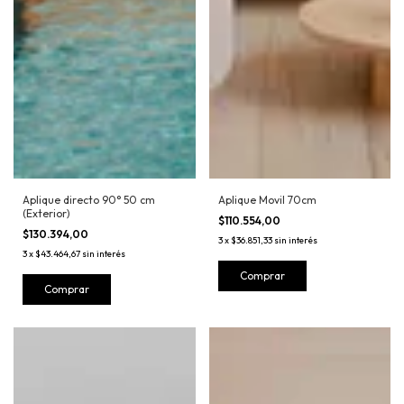
Aplique directo 90° 50 cm
Aplique Movil 70cm
(Exterior)
$110.554,00
$130.394,00
3
x
$36.851,33
sin interés
3
x
$43.464,67
sin interés
Comprar
Comprar