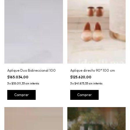
Aplique Duo Bidireccional 100
Aplique directo 90° 100 cm
$165.034,00
$125.620,00
3
x
$55.011,33
sin interés
3
x
$41.873,33
sin interés
Comprar
Comprar