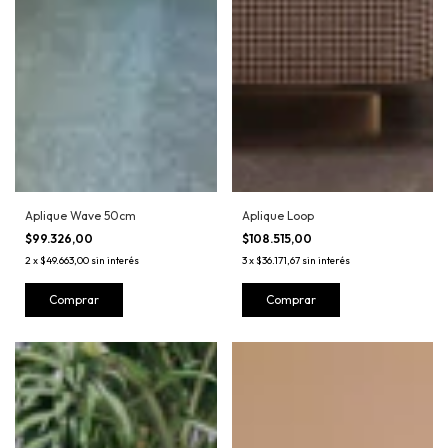
Aplique Wave 50cm
Aplique Loop
$99.326,00
$108.515,00
2
x
$49.663,00
sin interés
3
x
$36.171,67
sin interés
Comprar
Comprar