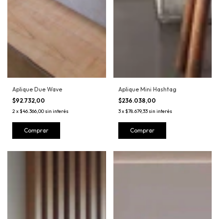
Aplique Due Wave
Aplique Mini Hashtag
$92.732,00
$236.038,00
2
x
$46.366,00
sin interés
3
x
$78.679,33
sin interés
Comprar
Comprar