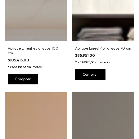
Aplique Lineal 45 grados 100
Aplique Lineal 45° grados 70 cm
cm
$95.951,00
$105.415,00
2
x
$47.975,50
sin interés
3
x
$35.138,33
sin interés
Comprar
Comprar