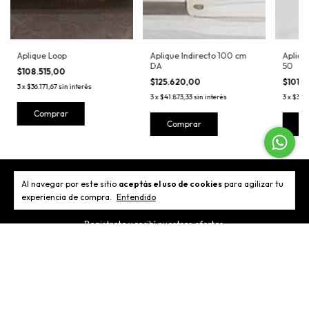
Aplique Loop
Aplique Indirecto 100 cm
Apliqu
DA
50
$108.515,00
$125.620,00
$101.
3
x
$36.171,67
sin interés
3
x
$41.873,33
sin interés
3
x
$33.9
Comprar
Comprar
C
Al navegar por este sitio
aceptás el uso de cookies
para agilizar tu
Newsletter
experiencia de compra.
Entendido
Registrate y recibí nuestras ofertas.