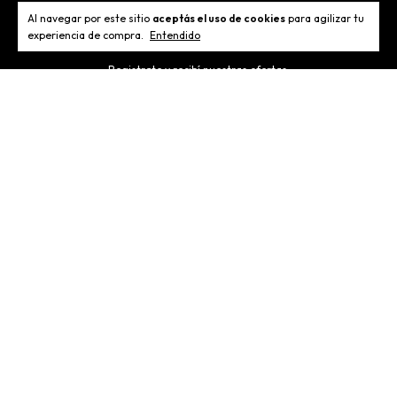
Al navegar por este sitio
aceptás el uso de cookies
para agilizar tu
Newsletter
experiencia de compra.
Entendido
Registrate y recibí nuestras ofertas.
Categorías
Contactános