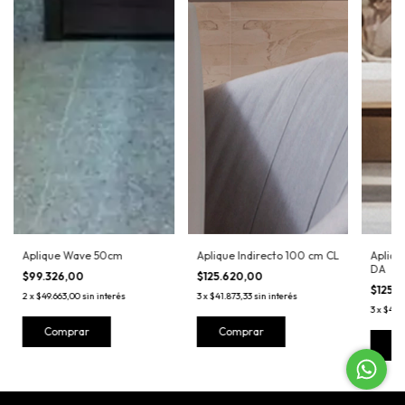
Aplique Wave 50cm
Aplique Indirecto 100 cm CL
Apliqu
DA
$99.326,00
$125.620,00
$125.
2
x
$49.663,00
sin interés
3
x
$41.873,33
sin interés
3
x
$41.8
Comprar
Comprar
C