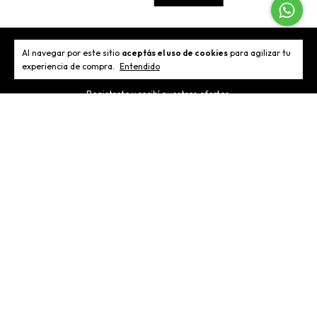
Al navegar por este sitio
aceptás el uso de cookies
para agilizar tu
Newsletter
experiencia de compra.
Entendido
Registrate y recibí nuestras ofertas.
Categorías
Contactános