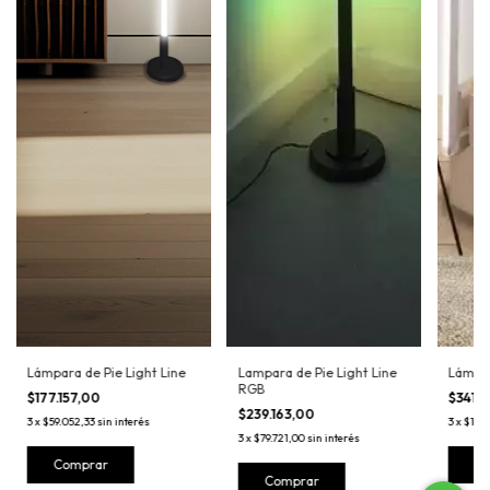
Lámpara de Pie Light Line
Lampara de Pie Light Line
Lámpar
RGB
$177.157,00
$341.
$239.163,00
3
x
$59.052,33
sin interés
3
x
$113.
3
x
$79.721,00
sin interés
Comprar
C
Comprar