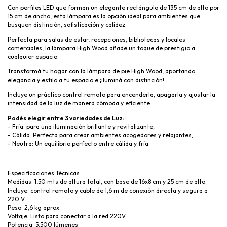
Con perfiles LED que forman un elegante rectángulo de 135 cm de alto por
15 cm de ancho, esta lámpara es la opción ideal para ambientes que
busquen distinción, sofisticación y calidez.
Perfecta para salas de estar, recepciones, bibliotecas y locales
comerciales, la lámpara High Wood añade un toque de prestigio a
cualquier espacio.
Transformá tu hogar con la lámpara de pie High Wood, aportando
elegancia y estilo a tu espacio e ¡iluminá con distinción!
Incluye un práctico control remoto para encenderla, apagarla y ajustar la
intensidad de la luz de manera cómoda y eficiente.
Podés elegir entre 3 variedades de Luz:
- Fría: para una iluminación brillante y revitalizante;
- Cálida: Perfecta para crear ambientes acogedores y relajantes;
- Neutra: Un equilibrio perfecto entre cálida y fría.
Especificaciones Técnicas
Medidas: 1,50 mts de altura total, con base de 16x8 cm y 25 cm de alto.
Incluye: control remoto y cable de 1,6 m de conexión directa y segura a
220 V.
Peso: 2,6 kg aprox.
Voltaje: Listo para conectar a la red 220V
Potencia: 5.500 lúmenes