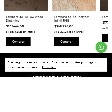
Lámpara de Pie Low Wood
Lámpara de Pie Enertech
Lámpar
Dinámico
Infinit RGB
$177.1
$461.464,00
$368.776,00
3
x
$59.0
3
x
$153.821,33
sin interés
3
x
$122.925,33
sin interés
C
Comprar
Comprar
Al navegar por este sitio
aceptás el uso de cookies
para agilizar tu
Newsletter
experiencia de compra.
Entendido
Registrate y recibí nuestras ofertas.