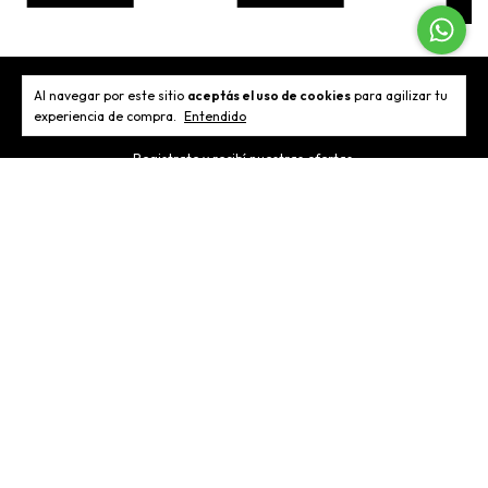
C
Al navegar por este sitio
aceptás el uso de cookies
para agilizar tu
Newsletter
experiencia de compra.
Entendido
Registrate y recibí nuestras ofertas.
Categorías
Contactános