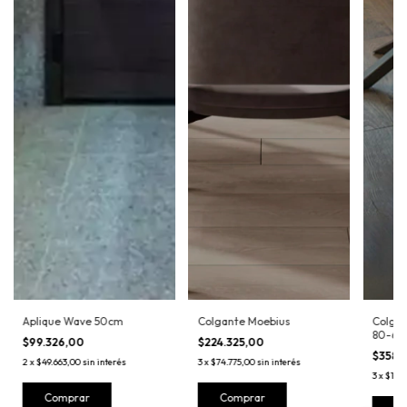
Aplique Wave 50cm
Colgante Moebius
Colgan
80-60
$99.326,00
$224.325,00
$358.
2
x
$49.663,00
sin interés
3
x
$74.775,00
sin interés
3
x
$119.
Comprar
Comprar