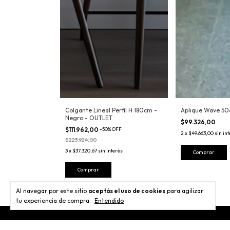
 2 Aros 80-60 -
Colgante Lineal Perfil H 180cm -
Aplique Wave 5
Negro - OUTLET
$99.326,00
OFF
$111.962,00
-
50
%
OFF
2
x
$49.663,00
sin in
$223.924,00
rés
3
x
$37.320,67
sin interés
Comprar
Comprar
Al navegar por este sitio
aceptás el uso de cookies
para agilizar
tu experiencia de compra.
Entendido