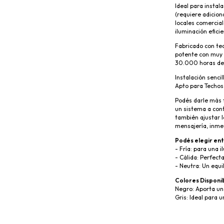
Ideal para instal
(requiere adicion
locales comercia
iluminación eficie
Fabricado con te
potente con muy
30.000 horas de
Instalación senci
Apto para Techos
Podés darle más f
un sistema a con
también ajustar l
mensajería, inme
Podés elegir ent
- Fría: para una i
- Cálida: Perfect
- Neutra: Un equil
Colores Disponi
Negro: Aporta un 
Gris: Ideal para 