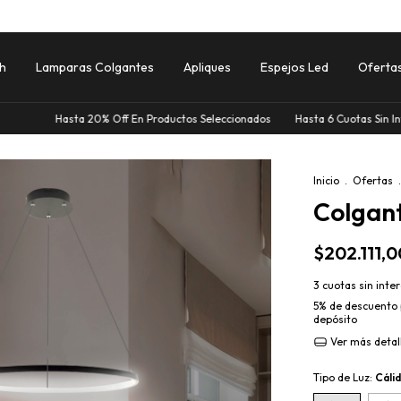
sh
Lamparas Colgantes
Apliques
Espejos Led
Oferta
20% Off En Productos Seleccionados
Hasta 6 Cuotas Sin Interes
Hasta 2
Inicio
.
Ofertas
.
Colgant
$202.111,0
3
cuotas sin inte
5% de descuento
depósito
Ver más detal
Tipo de Luz:
Cáli