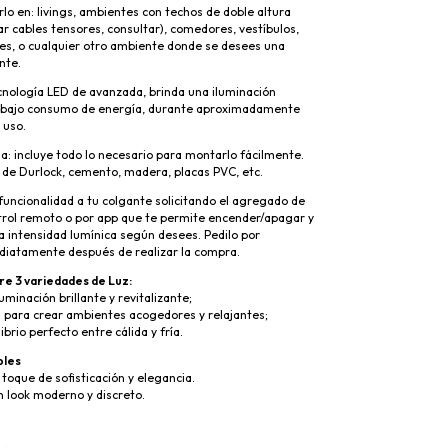
arlo en: livings, ambientes con techos de doble altura
ar cables tensores, consultar), comedores, vestíbulos,
les, o cualquier otro ambiente donde se desees una
nte.
cnología LED de avanzada, brinda una iluminación
 bajo consumo de energía, durante aproximadamente
 uso.
lla: incluye todo lo necesario para montarlo fácilmente.
 de Durlock, cemento, madera, placas PVC, etc.
uncionalidad a tu colgante solicitando el agregado de
trol remoto o por app que te permite encender/apagar y
a intensidad lumínica según desees. Pedilo por
diatamente después de realizar la compra.
re 3 variedades de Luz:
luminación brillante y revitalizante;
a para crear ambientes acogedores y relajantes;
ibrio perfecto entre cálida y fría.
bles
toque de sofisticación y elegancia.
un look moderno y discreto.