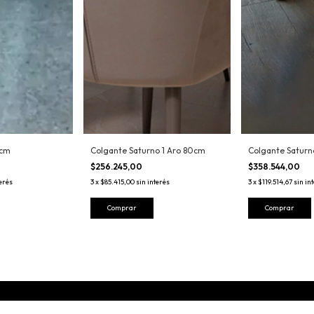
0cm
Colgante Saturno 1 Aro 80cm
Colgante Saturn
$256.245,00
$358.544,00
terés
3
x
$85.415,00
sin interés
3
x
$119.514,67
sin in
Comprar
Comprar