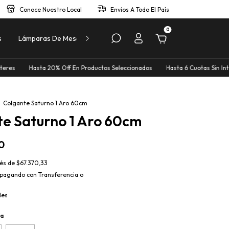
Conoce Nuestro Local
Envios A Todo El País
0
s
Lámparas De Mesa
Lámparas De Pie
Perfiles
0% Off En Productos Seleccionados
Hasta 6 Cuotas Sin Interes
Hasta 20
Colgante Saturno 1 Aro 60cm
e Saturno 1 Aro 60cm
0
rés de
$67.370,33
pagando con Transferencia o
les
da