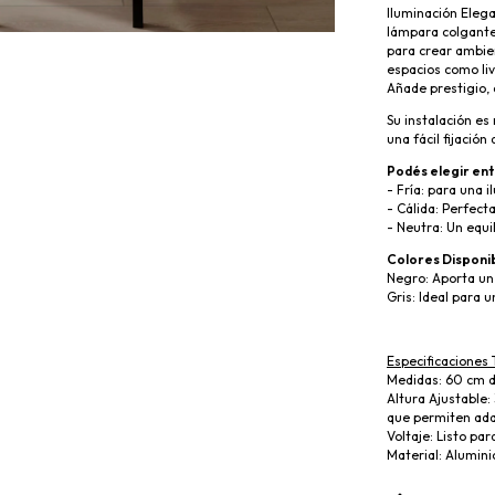
Iluminación Elega
lámpara colgante
para crear ambie
espacios como liv
Añade prestigio, 
Su instalación es
una fácil fijación 
Podés elegir ent
- Fría: para una i
- Cálida: Perfect
- Neutra: Un equil
Colores Disponi
Negro: Aporta un 
Gris: Ideal para 
Especificaciones 
Medidas: 60 cm d
Altura Ajustable:
que permiten adap
Voltaje: Listo pa
Material: Alumin