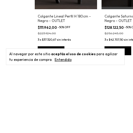
s - OUTLET
Colgante Lineal Perfil H 180cm -
Colgante Saturno
Negro - OUTLET
Negro - OUTLET
FF
$111.962,00
-
50
%
OFF
$128.122,50
-
50
%
$223.924,00
$256.245,00
rés
3
x
$37.320,67
sin interés
3
x
$42.707,50
sin int
Comprar
Comprar
Al navegar por este sitio
aceptás el uso de cookies
para agilizar
tu experiencia de compra.
Entendido
Newsletter
Registra
Categorías
Outlet