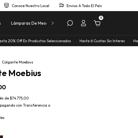
Conoce Nuestro Local
Envios A Todo El País
0
s
Lámparas De Mesa
Lámparas De Pie
Perfiles
En Productos Seleccionados
Hasta 6 Cuotas Sin Interes
Hasta 20% Off E
Colgante Moebius
te Moebius
00
rés de
$74.775,00
pagando con Transferencia o
les