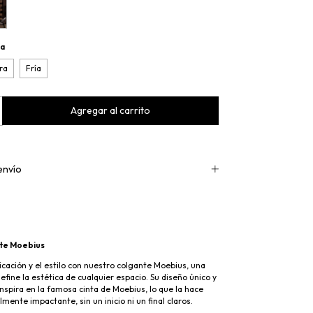
da
ra
Fría
envío
te Moebius
ticación y el estilo con nuestro colgante Moebius, una
efine la estética de cualquier espacio. Su diseño único y
nspira en la famosa cinta de Moebius, lo que la hace
lmente impactante, sin un inicio ni un final claros.