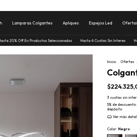
sh
Lamparas Colgantes
Apliques
Espejos Led
Oferta
En Productos Seleccionados
Hasta 6 Cuotas Sin Interes
Hasta 20% Off 
Inicio
.
Ofertas
.
Colgan
$224.325,
3
cuotas sin inte
5% de descuento
depósito
Ver más detal
Color:
Negro