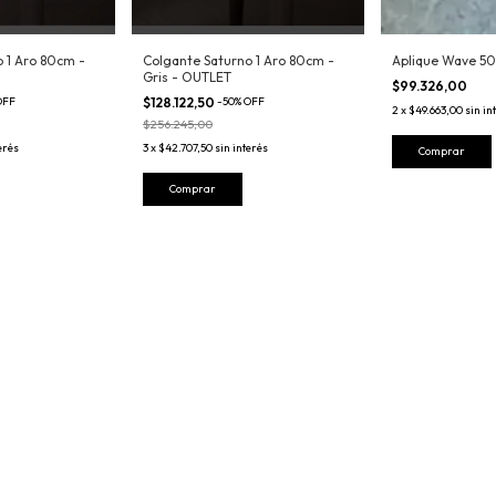
 1 Aro 80cm -
Colgante Saturno 1 Aro 80cm -
Aplique Wave 5
Gris - OUTLET
$99.326,00
OFF
$128.122,50
-
50
%
OFF
2
x
$49.663,00
sin in
$256.245,00
erés
3
x
$42.707,50
sin interés
Comprar
Comprar
te y recibí nuestras ofertas.
Contactános
5493537667250