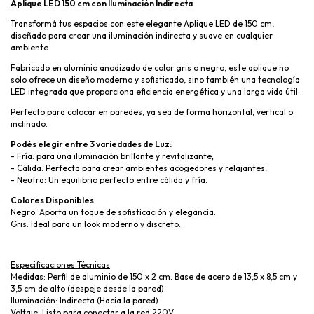
Aplique LED 150 cm con Iluminación Indirecta
Transformá tus espacios con este elegante Aplique LED de 150 cm,
diseñado para crear una iluminación indirecta y suave en cualquier
ambiente.
Fabricado en aluminio anodizado de color gris o negro, este aplique no
solo ofrece un diseño moderno y sofisticado, sino también una tecnología
LED integrada que proporciona eficiencia energética y una larga vida útil.
Perfecto para colocar en paredes, ya sea de forma horizontal, vertical o
inclinado.
Podés elegir entre 3 variedades de Luz:
- Fría: para una iluminación brillante y revitalizante;
- Cálida: Perfecta para crear ambientes acogedores y relajantes;
- Neutra: Un equilibrio perfecto entre cálida y fría.
Colores Disponibles
Negro: Aporta un toque de sofisticación y elegancia.
Gris: Ideal para un look moderno y discreto.
Especificaciones Técnicas
Medidas: Perfil de aluminio de 150 x 2 cm. Base de acero de 13,5 x 8,5 cm y
3,5 cm de alto (despeje desde la pared).
Iluminación: Indirecta (Hacia la pared)
Voltaje: Listo para conectar a la red 220V