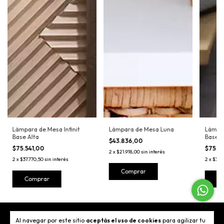
Lámpara de Mesa Infinit
Lámpara de Mesa Luna
Lámpar
Base Alta
Base B
$43.836,00
$75.541,00
$75.5
2
x
$21.918,00
sin interés
2
x
$37.770,50
sin interés
2
x
$37.
Comprar
Comprar
C
Al navegar por este sitio
aceptás el uso de cookies
para agilizar tu