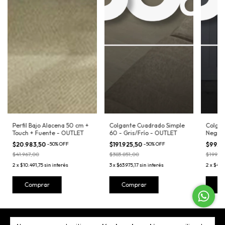
Perfil Bajo Alacena 50 cm +
Colgante Cuadrado Simple
Colgan
Touch + Fuente - OUTLET
60 - Gris/Frío - OUTLET
Negro
$20.983,50
-
50
%
OFF
$191.925,50
-
50
%
OFF
$99.5
$41.967,00
$383.851,00
$199.01
2
x
$10.491,75
sin interés
3
x
$63.975,17
sin interés
2
x
$49.
Comprar
Comprar
C