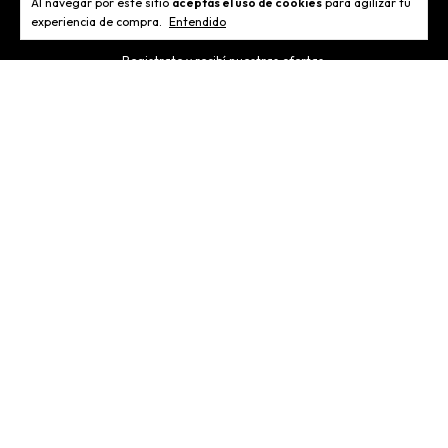
Al navegar por este sitio
aceptás el uso de cookies
para agilizar tu
Newsletter
experiencia de compra.
Entendido
Registrate y recibí nuestras ofertas.
Categorías
Contactános
Medios de pago